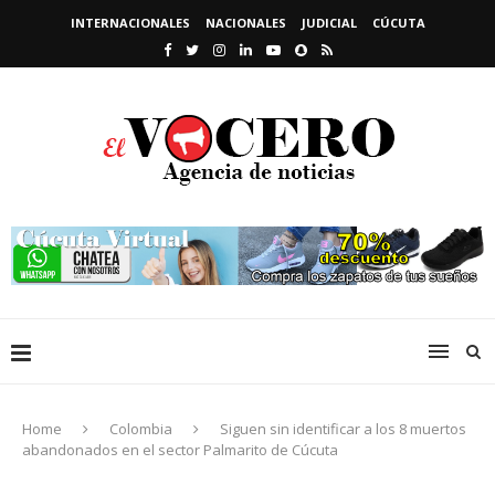
INTERNACIONALES
NACIONALES
JUDICIAL
CÚCUTA
Home
Colombia
Siguen sin identificar a los 8 muertos
abandonados en el sector Palmarito de Cúcuta