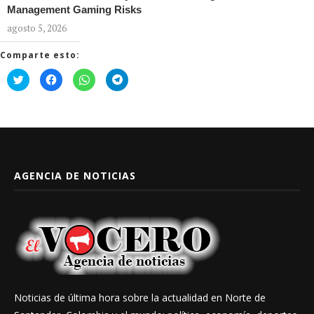
Management Gaming Risks
agosto 5, 2026
Comparte esto:
Haz
Haz
Haz
Haz
clic
clic
clic
clic
para
para
para
para
compartir
compartir
compartir
compartir
en
en
en
en
Twitter
Facebook
WhatsApp
Telegram
(Se
(Se
(Se
(Se
abre
abre
abre
abre
en
en
en
en
una
una
una
una
ventana
ventana
ventana
ventana
nueva)
nueva)
nueva)
nueva)
AGENCIA DE NOTICIAS
Noticias de última hora sobre la actualidad en Norte de