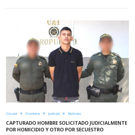
en
en
en
en
una
una
una
una
ventana
ventana
ventana
ventana
nueva)
nueva)
nueva)
nueva)
Cúcuta
Frontera
Judicial
Noticias
CAPTURADO HOMBRE SOLICITADO JUDICIALMENTE
POR HOMICIDIO Y OTRO POR SECUESTRO