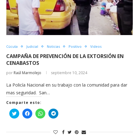
Cúcuta
Judicial
Noticias
Positivo
Videos
CAMPAÑA DE PREVENCIÓN DE LA EXTORSIÓN EN
CENABASTOS
por
Raúl Marmolejo
septiembre 10, 2024
La Policía Nacional en su trabajo con la comunidad para dar
mas seguridad. San…
Comparte esto:
Haz
Haz
Haz
Haz
clic
clic
clic
clic
para
para
para
para
compartir
compartir
compartir
compartir
en
en
en
en
Twitter
Facebook
WhatsApp
Telegram
(Se
(Se
(Se
(Se
abre
abre
abre
abre