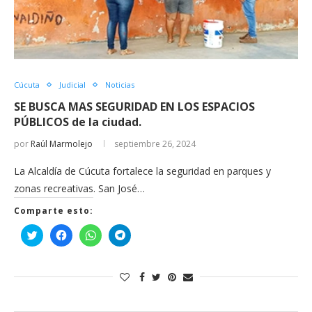
Cúcuta
Judicial
Noticias
SE BUSCA MAS SEGURIDAD EN LOS ESPACIOS
PÚBLICOS de la ciudad.
por
Raúl Marmolejo
septiembre 26, 2024
La Alcaldía de Cúcuta fortalece la seguridad en parques y
zonas recreativas. San José…
Comparte esto:
Haz
Haz
Haz
Haz
clic
clic
clic
clic
para
para
para
para
compartir
compartir
compartir
compartir
en
en
en
en
Twitter
Facebook
WhatsApp
Telegram
(Se
(Se
(Se
(Se
abre
abre
abre
abre
en
en
en
en
una
una
una
una