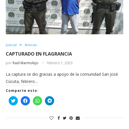
Judicial
Noticias
CAPTURADO EN FLAGRANCIA
por
Raúl Marmolejo
febrero 1, 2023
La captura se dio gracias a apoyo de la comunidad San José
Cúcuta, febrero…
Comparte esto:
Haz
Haz
Haz
Haz
clic
clic
clic
clic
para
para
para
para
compartir
compartir
compartir
compartir
en
en
en
en
Twitter
Facebook
WhatsApp
Telegram
(Se
(Se
(Se
(Se
abre
abre
abre
abre
en
en
en
en