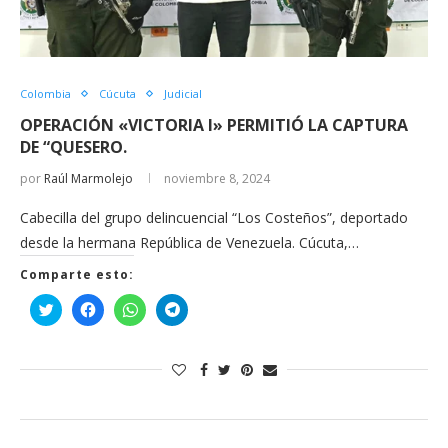
Colombia
Cúcuta
Judicial
OPERACIÓN «VICTORIA I» PERMITIÓ LA CAPTURA
DE “QUESERO.
por
Raúl Marmolejo
noviembre 8, 2024
Cabecilla del grupo delincuencial “Los Costeños”, deportado
desde la hermana República de Venezuela. Cúcuta,…
Comparte esto:
Haz
Haz
Haz
Haz
clic
clic
clic
clic
para
para
para
para
compartir
compartir
compartir
compartir
en
en
en
en
Twitter
Facebook
WhatsApp
Telegram
(Se
(Se
(Se
(Se
abre
abre
abre
abre
en
en
en
en
una
una
una
una
ventana
ventana
ventana
ventana
nueva)
nueva)
nueva)
nueva)