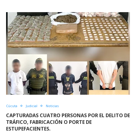
ventana
ventana
ventana
ventana
nueva)
nueva)
nueva)
nueva)
Cúcuta
Judicial
Noticias
CAPTURADAS CUATRO PERSONAS POR EL DELITO DE
TRÁFICO, FABRICACIÓN O PORTE DE
ESTUPEFACIENTES.