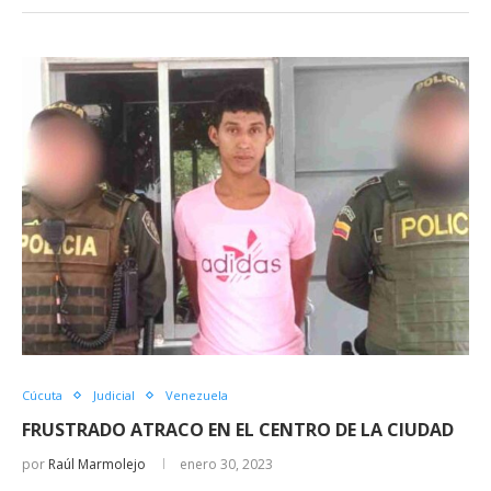
una
una
una
una
ventana
ventana
ventana
ventana
nueva)
nueva)
nueva)
nueva)
Cúcuta
Judicial
Venezuela
FRUSTRADO ATRACO EN EL CENTRO DE LA CIUDAD
por
Raúl Marmolejo
enero 30, 2023