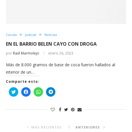
Cúcuta
Judicial
Noticias
EN EL BARRIO BELEN CAYO CON DROGA
por
Raúl Marmolejo
enero 26, 2023
Más de 8.000 gramos de base de coca fueron hallados al
interior de un…
Comparte esto:
Haz
Haz
Haz
Haz
clic
clic
clic
clic
para
para
para
para
compartir
compartir
compartir
compartir
en
en
en
en
Twitter
Facebook
WhatsApp
Telegram
(Se
(Se
(Se
(Se
abre
abre
abre
abre
en
en
en
en
una
una
una
una
ventana
ventana
ventana
ventana
MÁS RECIENTES
ANTERIORES
nueva)
nueva)
nueva)
nueva)