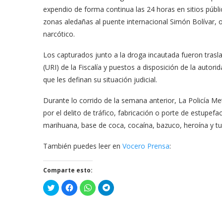
expendio de forma continua las 24 horas en sitios públi
zonas aledañas al puente internacional Simón Bolívar, ob
narcótico.
Los capturados junto a la droga incautada fueron trasl
(URI) de la Fiscalía y puestos a disposición de la autor
que les definan su situación judicial.
Durante lo corrido de la semana anterior, La Policía M
por el delito de tráfico, fabricación o porte de estupef
marihuana, base de coca, cocaína, bazuco, heroína y tus
También puedes leer en
Vocero Prensa
:
Comparte esto:
Haz
Haz
Haz
Haz
clic
clic
clic
clic
para
para
para
para
compartir
compartir
compartir
compartir
en
en
en
en
Twitter
Facebook
WhatsApp
Telegram
(Se
(Se
(Se
(Se