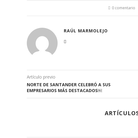
abre
abre
abre
abre
en
en
en
en
0 comentario
una
una
una
una
ventana
ventana
ventana
ventana
nueva)
nueva)
nueva)
nueva)
RAÚL MARMOLEJO
Artículo previo
NORTE DE SANTANDER CELEBRÓ A SUS
EMPRESARIOS MÁS DESTACADOS￼
ARTÍCULO