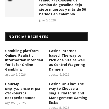
(Vídeo +) Explosión de
camión de gasolina deja
siete muertos y más de 50
heridos en Colombia
julio 6, 2020
NOTICIAS RECIENTES
Gambling platform
Casino Internet-
Online: Realistic
based: The way to
Information intended
Pick one Site as well
for Safer Online
as Control Wagering
Gambling
Dangers
agosto 6, 2026
agosto 6, 2026
Почему
Casino On-Line: The
виртуальные игры
way to Choose a
становятся
single Platform and
востребованнее
Management Gaming
Risks
agosto 6, 2026
agosto 5, 2026