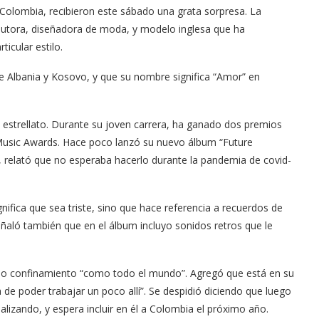
olombia, recibieron este sábado una grata sorpresa. La
autora, diseñadora de moda, y modelo inglesa que ha
icular estilo.
Albania y Kosovo, y que su nombre significa “Amor” en
l estrellato. Durante su joven carrera, ha ganado dos premios
usic Awards. Hace poco lanzó su nuevo álbum “Future
a, relató que no esperaba hacerlo durante la pandemia de covid-
ifica que sea triste, sino que hace referencia a recuerdos de
 Señaló también que en el álbum incluyo sonidos retros que le
do confinamiento “como todo el mundo”. Agregó que está en su
 de poder trabajar un poco allí”. Se despidió diciendo que luego
ealizando, y espera incluir en él a Colombia el próximo año.