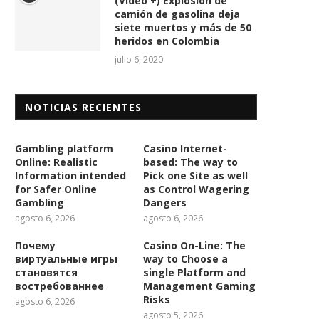
(Vídeo +) Explosión de
camión de gasolina deja
siete muertos y más de 50
heridos en Colombia
julio 6, 2020
NOTICIAS RECIENTES
Gambling platform
Casino Internet-
Online: Realistic
based: The way to
Information intended
Pick one Site as well
for Safer Online
as Control Wagering
Gambling
Dangers
agosto 6, 2026
agosto 6, 2026
Почему
Casino On-Line: The
виртуальные игры
way to Choose a
становятся
single Platform and
востребованнее
Management Gaming
Risks
agosto 6, 2026
agosto 5, 2026