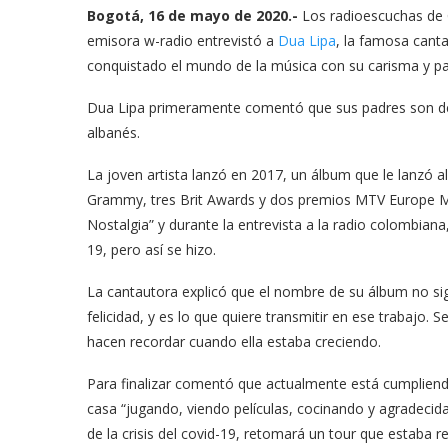
Bogotá, 16 de mayo de 2020.-
Los radioescuchas de C
emisora w-radio entrevistó a
Dua Lipa
, la famosa cant
conquistado el mundo de la música con su carisma y part
Dua Lipa primeramente comentó que sus padres son de 
albanés.
La joven artista lanzó en 2017, un álbum que le lanzó a
Grammy, tres Brit Awards y dos premios MTV Europe M
Nostalgia” y durante la entrevista a la radio colombian
19, pero así se hizo.
La cantautora explicó que el nombre de su álbum no sign
felicidad, y es lo que quiere transmitir en ese trabajo.
hacen recordar cuando ella estaba creciendo.
Para finalizar comentó que actualmente está cumplien
casa “jugando, viendo películas, cocinando y agradecida
de la crisis del covid-19, retomará un tour que estaba r