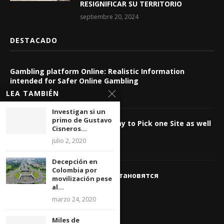
RESIGNIFICAR SU TERRITORIO
septiembre 20, 2024
DESTACADO
Gambling platform Online: Realistic Information
intended for Safer Online Gambling
LEA TAMBIÉN
agosto 6, 2026
Investigan si un
primo de Gustavo
Casino Internet-based: The way to Pick one Site as well
Cisneros...
as Control Wagering Dangers
julio 2, 2020
agosto 6, 2026
Decepción en
Colombia por
Почему виртуальные игры становятся
movilización pese
востребованнее
al...
agosto 6, 2026
marzo 24, 2020
Miles de