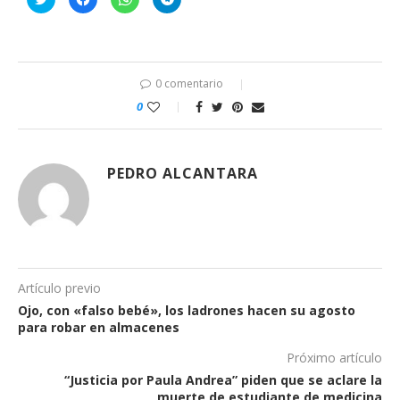
clic
clic
clic
clic
para
para
para
para
compartir
compartir
compartir
compartir
en
en
en
en
Twitter
Facebook
WhatsApp
Telegram
(Se
(Se
(Se
(Se
abre
abre
abre
abre
en
en
en
en
0 comentario
una
una
una
una
ventana
ventana
ventana
ventana
0
nueva)
nueva)
nueva)
nueva)
PEDRO ALCANTARA
Artículo previo
Ojo, con «falso bebé», los ladrones hacen su agosto
para robar en almacenes
Próximo artículo
“Justicia por Paula Andrea” piden que se aclare la
muerte de estudiante de medicina