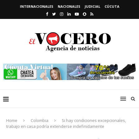
INTERNACIONALES
NACIONALES
JUDICIAL
CÚCUTA
Home
Colombia
Si hay condiciones excepcionales,
trabajo en casa podría extenderse indefinidamente