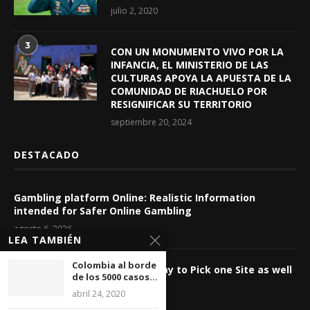
julio 2, 2020
3
CON UN MONUMENTO VIVO POR LA
INFANCIA, EL MINISTERIO DE LAS
CULTURAS APOYA LA APUESTA DE LA
COMUNIDAD DE RIACHUELO POR
RESIGNIFICAR SU TERRITORIO
septiembre 20, 2024
DESTACADO
Gambling platform Online: Realistic Information
intended for Safer Online Gambling
agosto 6, 2026
LEA TAMBIÉN
Colombia al borde
Casino Internet-based: The way to Pick one Site as well
de los 5000 casos...
as Control Wagering Dangers
abril 24, 2020
agosto 6, 2026