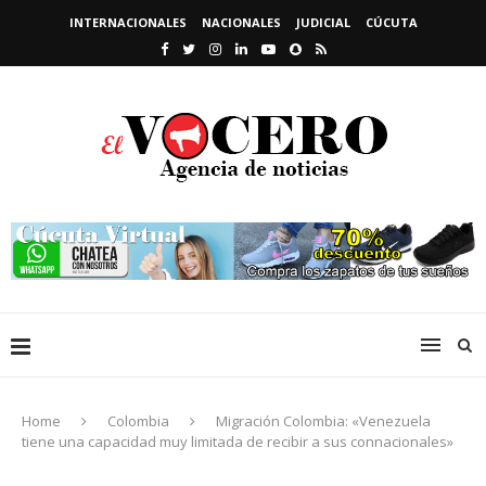
INTERNACIONALES
NACIONALES
JUDICIAL
CÚCUTA
Home
Colombia
Migración Colombia: «Venezuela
tiene una capacidad muy limitada de recibir a sus connacionales»