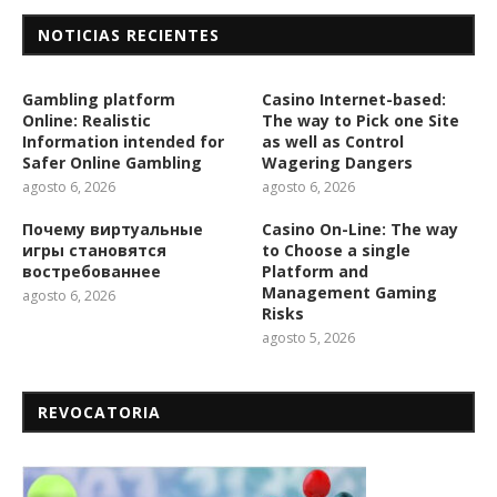
NOTICIAS RECIENTES
Gambling platform
Casino Internet-based:
Online: Realistic
The way to Pick one Site
Information intended for
as well as Control
Safer Online Gambling
Wagering Dangers
agosto 6, 2026
agosto 6, 2026
Почему виртуальные
Casino On-Line: The way
игры становятся
to Choose a single
востребованнее
Platform and
Management Gaming
agosto 6, 2026
Risks
agosto 5, 2026
REVOCATORIA