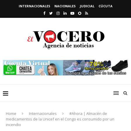
INTERNACIONALES
NACIONALES
JUDICIAL
CÚCUTA
Home
Internacionales
#Ahora | Almacén de
medicamentos de la Unicef en el Congo es consumido por un
incendio