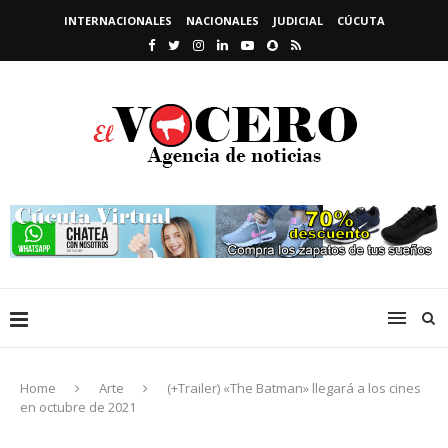
INTERNACIONALES
NACIONALES
JUDICIAL
CÚCUTA
Home
Arte
(+Trailer) «The Batman» llegará a los cines
en octubre de 2021