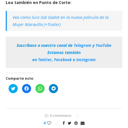
Lea también en Punto de Corte:
Vea cómo luce Gal Gadot en la nueva película de la
Mujer Maravilla (+Trailer)
Suscríbase a nuestro canal de
Telegram
y
YouTube
Estamos también
en
Twitter
,
Facebook
e
Instagram
Comparte esto:
Haz
Haz
Haz
Haz
clic
clic
clic
clic
para
para
para
para
compartir
compartir
compartir
compartir
en
en
en
en
Twitter
Facebook
WhatsApp
Telegram
(Se
(Se
(Se
(Se
abre
abre
abre
abre
en
en
en
en
0 comentario
una
una
una
una
ventana
ventana
ventana
ventana
0
nueva)
nueva)
nueva)
nueva)