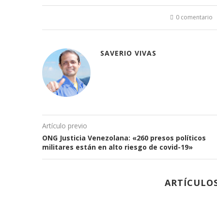
nueva)
nueva)
nueva)
nueva)
0 comentario
SAVERIO VIVAS
Artículo previo
ONG Justicia Venezolana: «260 presos políticos
militares están en alto riesgo de covid-19»
ARTÍCULO