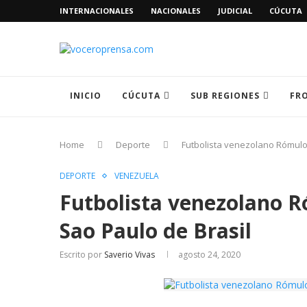
INTERNACIONALES
NACIONALES
JUDICIAL
CÚCUTA
INICIO
CÚCUTA
SUB REGIONES
FR
Home
Deporte
Futbolista venezolano Rómulo 
DEPORTE
VENEZUELA
Futbolista venezolano R
Sao Paulo de Brasil
Escrito por
Saverio Vivas
agosto 24, 2020