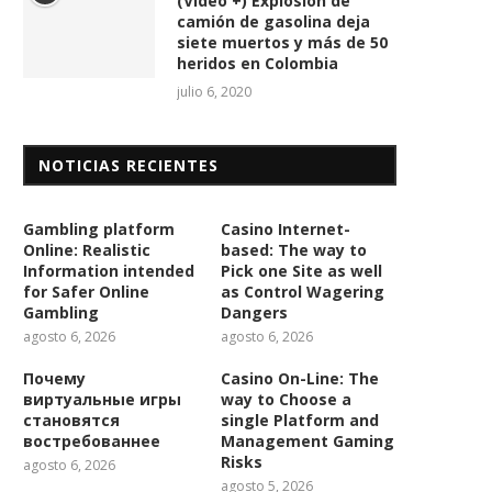
(Vídeo +) Explosión de
camión de gasolina deja
siete muertos y más de 50
heridos en Colombia
julio 6, 2020
NOTICIAS RECIENTES
Gambling platform
Casino Internet-
Online: Realistic
based: The way to
Information intended
Pick one Site as well
for Safer Online
as Control Wagering
Gambling
Dangers
agosto 6, 2026
agosto 6, 2026
Почему
Casino On-Line: The
виртуальные игры
way to Choose a
становятся
single Platform and
востребованнее
Management Gaming
Risks
agosto 6, 2026
agosto 5, 2026