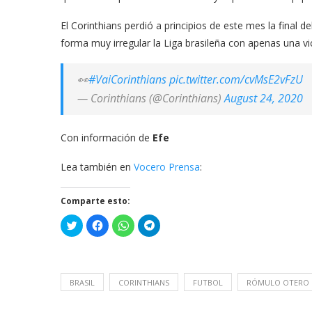
El Corinthians perdió a principios de este mes la final
forma muy irregular la Liga brasileña con apenas una vic
👀
#VaiCorinthians
pic.twitter.com/cvMsE2vFzU
— Corinthians (@Corinthians)
August 24, 2020
Con información de
Efe
Lea también en
Vocero Prensa
:
Comparte esto:
Haz
Haz
Haz
Haz
clic
clic
clic
clic
para
para
para
para
compartir
compartir
compartir
compartir
en
en
en
en
Twitter
Facebook
WhatsApp
Telegram
(Se
(Se
(Se
(Se
abre
abre
abre
abre
BRASIL
CORINTHIANS
FUTBOL
RÓMULO OTERO
en
en
en
en
una
una
una
una
ventana
ventana
ventana
ventana