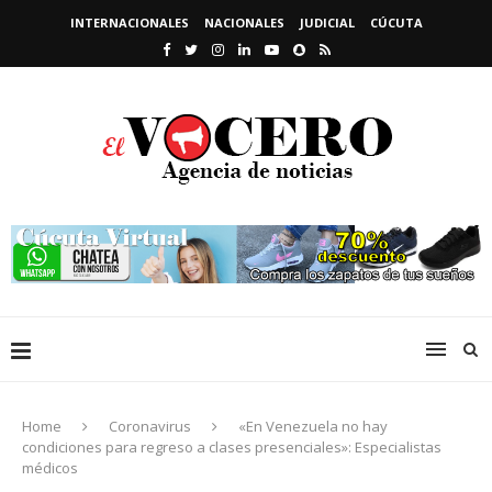
INTERNACIONALES
NACIONALES
JUDICIAL
CÚCUTA
Home
Coronavirus
«En Venezuela no hay
condiciones para regreso a clases presenciales»: Especialistas
médicos