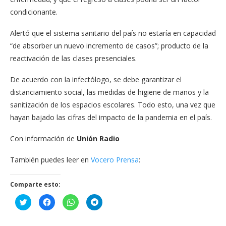
condicionante.
Alertó que el sistema sanitario del país no estaría en capacidad
“de absorber un nuevo incremento de casos”; producto de la
reactivación de las clases presenciales.
De acuerdo con la infectólogo, se debe garantizar el
distanciamiento social, las medidas de higiene de manos y la
sanitización de los espacios escolares. Todo esto, una vez que
hayan bajado las cifras del impacto de la pandemia en el país.
Con información de
Unión Radio
También puedes leer en
Vocero Prensa
:
Comparte esto:
Haz
Haz
Haz
Haz
clic
clic
clic
clic
para
para
para
para
compartir
compartir
compartir
compartir
en
en
en
en