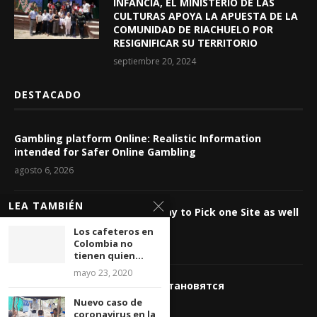
INFANCIA, EL MINISTERIO DE LAS
CULTURAS APOYA LA APUESTA DE LA
COMUNIDAD DE RIACHUELO POR
RESIGNIFICAR SU TERRITORIO
septiembre 20, 2024
DESTACADO
Gambling platform Online: Realistic Information
intended for Safer Online Gambling
agosto 6, 2026
LEA TAMBIÉN
Casino Internet-based: The way to Pick one Site as well
as Control Wagering Dangers
Los cafeteros en
Colombia no
agosto 6, 2026
tienen quien...
mayo 23, 2020
Почему виртуальные игры становятся
востребованнее
Nuevo caso de
coronavirus en la