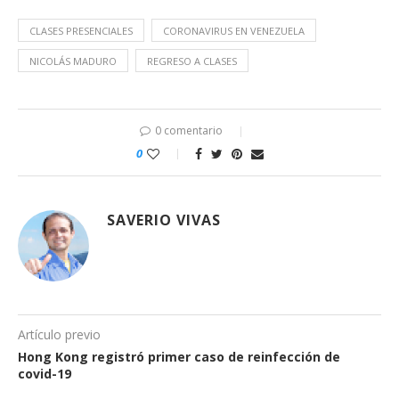
Twitter
Facebook
WhatsApp
Telegram
(Se
(Se
(Se
(Se
abre
abre
abre
abre
CLASES PRESENCIALES
CORONAVIRUS EN VENEZUELA
en
en
en
en
una
una
una
una
NICOLÁS MADURO
ventana
ventana
ventana
REGRESO A CLASES
ventana
nueva)
nueva)
nueva)
nueva)
0 comentario
0
SAVERIO VIVAS
Artículo previo
Hong Kong registró primer caso de reinfección de
covid-19