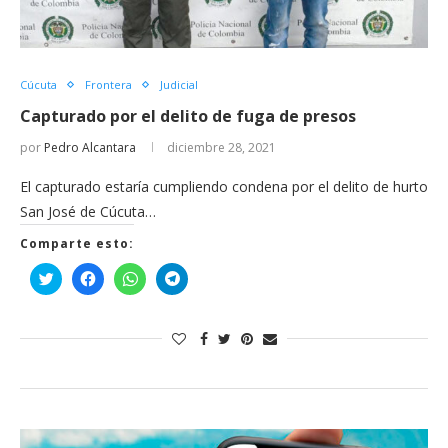
Cúcuta
Frontera
Judicial
Capturado por el delito de fuga de presos
por
Pedro Alcantara
diciembre 28, 2021
El capturado estaría cumpliendo condena por el delito de hurto
San José de Cúcuta…
Comparte esto:
Haz
Haz
Haz
Haz
clic
clic
clic
clic
para
para
para
para
compartir
compartir
compartir
compartir
en
en
en
en
Twitter
Facebook
WhatsApp
Telegram
(Se
(Se
(Se
(Se
abre
abre
abre
abre
en
en
en
en
una
una
una
una
ventana
ventana
ventana
ventana
nueva)
nueva)
nueva)
nueva)