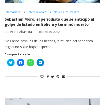
Internacional
Internacionales
Noticias
Política
Sebastián Moro, el periodista que se anticipó al
golpe de Estado en Bolivia y terminó muerto
por
Pedro Alcantara
marzo 30, 2022
Dos años después de los hechos, la muerte del periodista
argentino sigue bajo sospecha.…
Comparte esto:
Haz
Haz
Haz
Haz
clic
clic
clic
clic
para
para
para
para
compartir
compartir
compartir
compartir
en
en
en
en
Twitter
Facebook
WhatsApp
Telegram
(Se
(Se
(Se
(Se
abre
abre
abre
abre
en
en
en
en
una
una
una
una
ventana
ventana
ventana
ventana
nueva)
nueva)
nueva)
nueva)