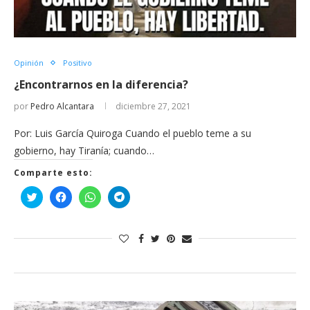
Opinión
Positivo
¿Encontrarnos en la diferencia?
por
Pedro Alcantara
diciembre 27, 2021
Por: Luis García Quiroga Cuando el pueblo teme a su
gobierno, hay Tiranía; cuando…
Comparte esto:
Haz
Haz
Haz
Haz
clic
clic
clic
clic
para
para
para
para
compartir
compartir
compartir
compartir
en
en
en
en
Twitter
Facebook
WhatsApp
Telegram
(Se
(Se
(Se
(Se
abre
abre
abre
abre
en
en
en
en
una
una
una
una
ventana
ventana
ventana
ventana
nueva)
nueva)
nueva)
nueva)