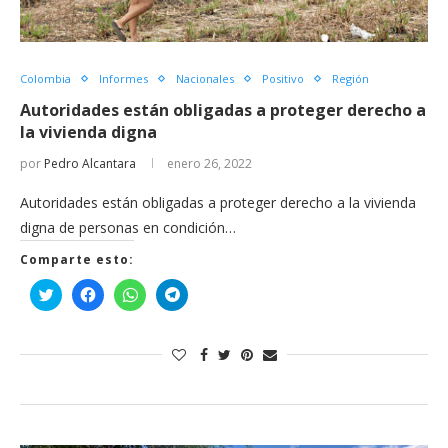
Colombia
Informes
Nacionales
Positivo
Región
Autoridades están obligadas a proteger derecho a
la vivienda digna
por
Pedro Alcantara
enero 26, 2022
Autoridades están obligadas a proteger derecho a la vivienda
digna de personas en condición…
Comparte esto:
Haz
Haz
Haz
Haz
clic
clic
clic
clic
para
para
para
para
compartir
compartir
compartir
compartir
en
en
en
en
Twitter
Facebook
WhatsApp
Telegram
(Se
(Se
(Se
(Se
abre
abre
abre
abre
en
en
en
en
una
una
una
una
ventana
ventana
ventana
ventana
nueva)
nueva)
nueva)
nueva)