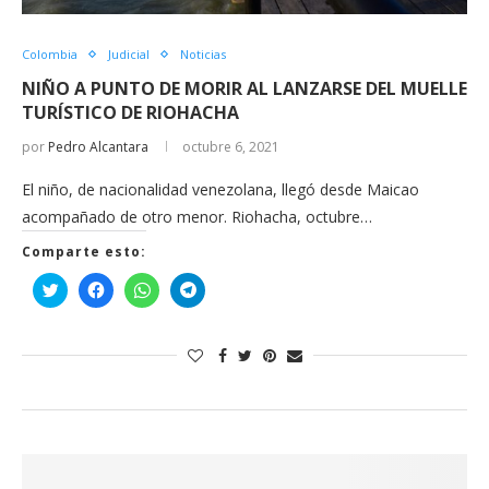
Colombia
Judicial
Noticias
NIÑO A PUNTO DE MORIR AL LANZARSE DEL MUELLE
TURÍSTICO DE RIOHACHA
por
Pedro Alcantara
octubre 6, 2021
El niño, de nacionalidad venezolana, llegó desde Maicao
acompañado de otro menor. Riohacha, octubre…
Comparte esto:
Haz
Haz
Haz
Haz
clic
clic
clic
clic
para
para
para
para
compartir
compartir
compartir
compartir
en
en
en
en
Twitter
Facebook
WhatsApp
Telegram
(Se
(Se
(Se
(Se
abre
abre
abre
abre
en
en
en
en
una
una
una
una
ventana
ventana
ventana
ventana
nueva)
nueva)
nueva)
nueva)